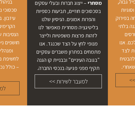
יל גבוה,
בניהול
מסחרי
– ייצוג חברות ובעלי עסקים
סוגיות
סכסוכי נ
בסכסוכים חוזיים, תביעות כספיות
 בפירוק
עיזבון.
והפרות אמונים. הניסיון שלנו
נה בלתי
הקרימינו
בליטיגציה מסחרית מאפשר לנו
רסים
הנסיבות ש
לזהות פרצות משפטיות ולייצר
כם. אנו
חושפים ניס
מנופי לחץ על הצד שכנגד. אנו
ת לצד
ומנהלי
מתמחים בפתרון משברים עסקיים
להבטיח
לחשיפת נכ
"בגובה העיניים" ובבניית קו הגנה
אחרי.
– כולל נכ
תקיף מפני פגיעה בנכסי החברה.
>>
למעבר לשירות >>
למע