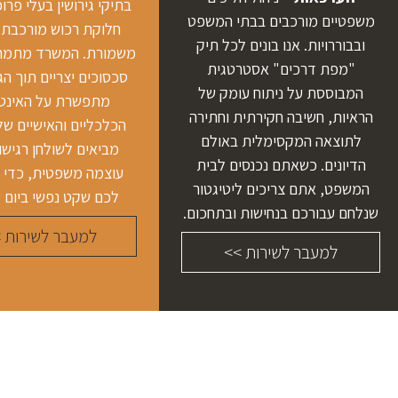
בתיקי גירושין בעלי פרופ
משפטיים מורכבים בבתי המשפט
חלוקת רכוש מורכבת ו
ובבוררויות. אנו בונים לכל תיק
משמורת. המשרד מתמחה
"מפת דרכים" אסטרטגית
סכסוכים יצריים תוך הג
המבוססת על ניתוח עומק של
מתפשרת על האינט
הראיות, חשיבה חקירתית וחתירה
הכלכליים והאישיים של
לתוצאה המקסימלית באולם
מביאים לשולחן רגישו
הדיונים. כשאתם נכנסים לבית
עוצמה משפטית, כדי 
המשפט, אתם צריכים ליטיגטור
לכם שקט נפשי ביום ש
שנלחם עבורכם בנחישות ובתחכום.
למעבר לשירות 
למעבר לשירות >>