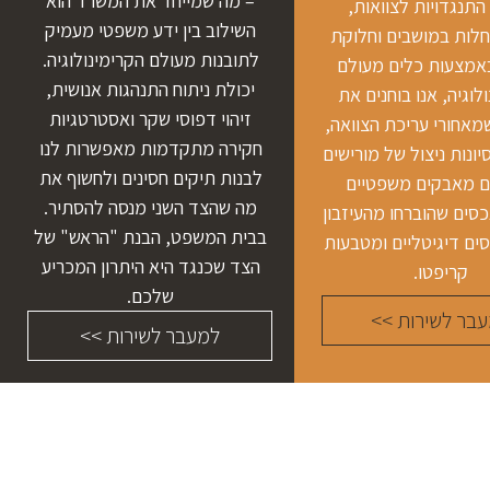
– מה שמייחד את המשרד הוא
 התנגדויות לצוואות,
השילוב בין ידע משפטי מעמיק
חלות במושבים וחלוקת
לתובנות מעולם הקרימינולוגיה.
 באמצעות כלים מעולם
יכולת ניתוח התנהגות אנושית,
לוגיה, אנו בוחנים את
זיהוי דפוסי שקר ואסטרטגיות
מאחורי עריכת הצוואה,
חקירה מתקדמות מאפשרות לנו
יונות ניצול של מורישים
לבנות תיקים חסינים ולחשוף את
ם מאבקים משפטיים
מה שהצד השני מנסה להסתיר.
סים שהוברחו מהעיזבון
בבית המשפט, הבנת "הראש" של
סים דיגיטליים ומטבעות
הצד שכנגד היא היתרון המכריע
קריפטו.
שלכם.
בר לשירות >>
למעבר לשירות >>