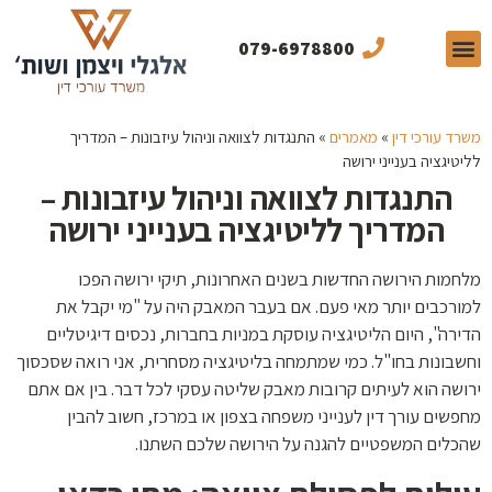
079-6978800
תחומי התמחות
תכנים מקצועיים
מן התקשורת
משרד עורכי דין
»
מאמרים
»
התנגדות לצוואה וניהול עיזבונות – המדריך
לליטיגציה בענייני ירושה
התנגדות לצוואה וניהול עיזבונות –
המדריך לליטיגציה בענייני ירושה
מלחמות הירושה החדשות בשנים האחרונות, תיקי ירושה הפכו
למורכבים יותר מאי פעם. אם בעבר המאבק היה על "מי יקבל את
הדירה", היום הליטיגציה עוסקת במניות בחברות, נכסים דיגיטליים
וחשבונות בחו"ל. כמי שמתמחה בליטיגציה מסחרית, אני רואה שסכסוך
ירושה הוא לעיתים קרובות מאבק שליטה עסקי לכל דבר. בין אם אתם
מחפשים עורך דין לענייני משפחה בצפון או במרכז, חשוב להבין
שהכלים המשפטיים להגנה על הירושה שלכם השתנו.