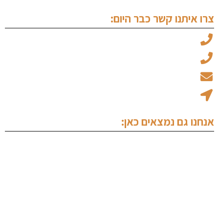
צרו איתנו קשר כבר היום:
עו"ד מיכאל ויצמן: 050-6969045
עו"ד עמוס אלגלי: 053-5237734
office@ew-law.co.il
רחוב האמנות 8 - בית הגפן קומה 1 נתניה
אנחנו גם נמצאים כאן: