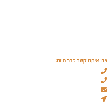
עורך דין פלילי בנתניה
ערעור על פסק דין
עורך דין מעצרים
שימוע לפני הגשת כתב אישום
עורך דין זכויות יוצרים
צרו איתנו קשר כבר היום:
עו"ד מיכאל ויצמן: 050-6969045
עו"ד עמוס אלגלי: 053-5237734
office@ew-law.co.il
רחוב האמנות 8 - בית הגפן קומה 1 נתניה