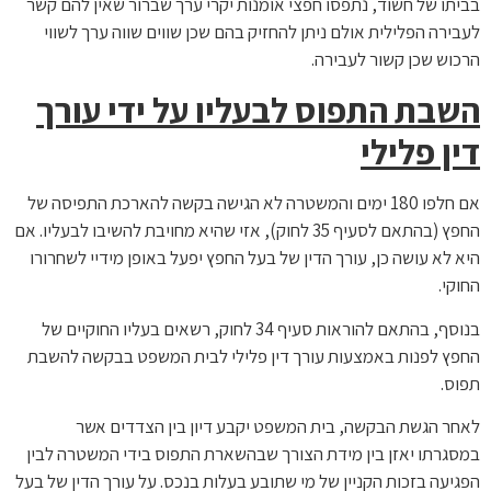
בביתו של חשוד, נתפסו חפצי אומנות יקרי ערך שברור שאין להם קשר
לעבירה הפלילית אולם ניתן להחזיק בהם שכן שווים שווה ערך לשווי
הרכוש שכן קשור לעבירה.
השבת התפוס לבעליו על ידי עורך
דין פלילי
אם חלפו 180 ימים והמשטרה לא הגישה בקשה להארכת התפיסה של
החפץ (בהתאם לסעיף 35 לחוק), אזי שהיא מחויבת להשיבו לבעליו. אם
היא לא עושה כן, עורך הדין של בעל החפץ יפעל באופן מידיי לשחרורו
החוקי.
בנוסף, בהתאם להוראות סעיף 34 לחוק, רשאים בעליו החוקיים של
החפץ לפנות באמצעות עורך דין פלילי לבית המשפט בבקשה להשבת
תפוס.
לאחר הגשת הבקשה, בית המשפט יקבע דיון בין הצדדים אשר
במסגרתו יאזן בין מידת הצורך שבהשארת התפוס בידי המשטרה לבין
הפגיעה בזכות הקניין של מי שתובע בעלות בנכס. על עורך הדין של בעל