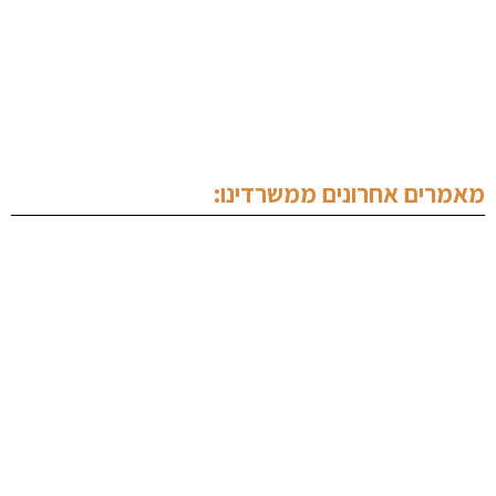
מחלקת נדל"ן
תכנים מקצועיים
צור קשר
מאמרים אחרונים ממשרדינו:
עורך דין צווארון לבן
עורך דין נהיגה בשכרות
ייעוץ לפני חקירה
הסכם מייסדים
עורך דין סימני מסחר
עורך דין מקרקעין נתניה