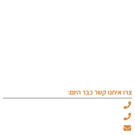
עורך דין מקרקעין נתניה
עורך דין פלילי בנתניה
ערעור על פסק דין
עורך דין מעצרים
שימוע לפני הגשת כתב אישום
עורך דין זכויות יוצרים
צרו איתנו קשר כבר היום:
עו"ד מיכאל ויצמן: 050-6969045
עו"ד עמוס אלגלי: 053-5237734
office@ew-law.co.il