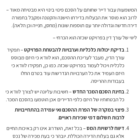
המשמעות עבור דייר שחותם על הסכם פינוי בינוי היא מבטיחה מאוד –
לרוב הוא מוסר את הבעלות בדירתו הישנה והקטנה ומקבל בתמורה
דירה חדשה וגדולה יותר עם תוספות שונות (מחסן, חנייה וכן הלאה).
ליווי של עורך דין בפרויקט שכזה הוא הכרחי –
בדיקת יכולות כלכליות וערבויות להבטחת הפרויקט
– תפקיד
עורך הדין, מעבר לעריכת ההסכם, הוא לוודא כי היזם מבוסס
כלכלית ויכול לעמוד בפרויקט שכזה. כמו כן, תפקידו לוודא כי
היזם העמיד את כל הערבויות הנדרשות עוד בטרם החלו
בעבודות ההריסה.
בחינת הסכם המכר החדש
– חשיבות עליונה יש לצורך לוודא כי
כל הבטחותיו של היזם כלפי הדיירים אכן הוטמעו בהסכם המכר.
פיצוי במקרה של הפרת ההסכם ואי עמידה בהתחייבויות
לרבות תשלום דמי שכירות ראויים
.
דיווח לרשויות המס
– בכל זאת, השדרוג אינו רק באיכות החיים
אלא גם בעלות הדירה הכוללת. יובהר כי בעת מכירה של נכס