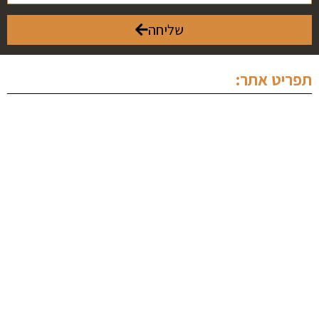
שליחה
תפריט אתר:
ראשי
אודותינו
מחלקה פלילית
מחלקה מסחרית
מחלקת נדל"ן
תכנים מקצועיים
צור קשר