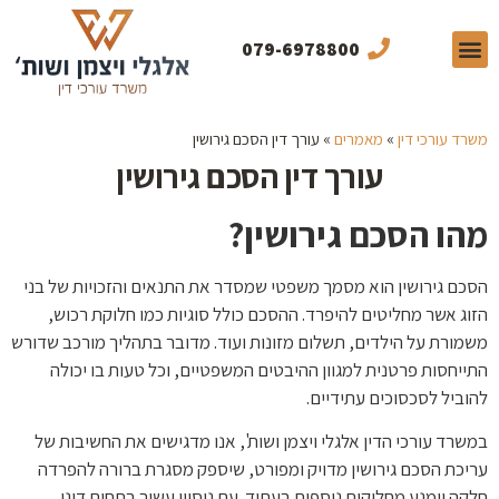
079-6978800
תחומי התמחות
תכנים מקצועיים
מן התקשורת
משרד עורכי דין
»
מאמרים
»
עורך דין הסכם גירושין
עורך דין הסכם גירושין
מהו הסכם גירושין?
הסכם גירושין הוא מסמך משפטי שמסדר את התנאים והזכויות של בני
הזוג אשר מחליטים להיפרד. ההסכם כולל סוגיות כמו חלוקת רכוש,
משמורת על הילדים, תשלום מזונות ועוד. מדובר בתהליך מורכב שדורש
התייחסות פרטנית למגוון ההיבטים המשפטיים, וכל טעות בו יכולה
להוביל לסכסוכים עתידיים.
במשרד עורכי הדין אלגלי ויצמן ושות', אנו מדגישים את החשיבות של
עריכת הסכם גירושין מדויק ומפורט, שיספק מסגרת ברורה להפרדה
חלקה וימנע מחלוקות נוספות בעתיד. עם ניסיון עשיר בתחום דיני