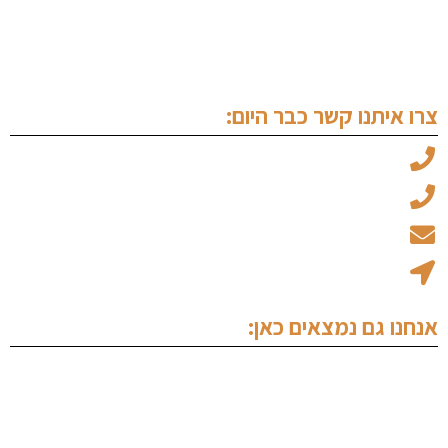
שימוע לפני הגשת כתב אישום
עורך דין זכויות יוצרים
צרו איתנו קשר כבר היום:
עו"ד מיכאל ויצמן: 050-6969045
עו"ד עמוס אלגלי: 053-5237734
office@ew-law.co.il
רחוב האמנות 8 - בית הגפן קומה 1 נתניה
אנחנו גם נמצאים כאן: