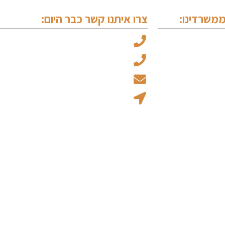
משרדינו:
צרו איתנו קשר כבר היום:
עו"ד מיכאל ויצמן: 050-6969045
 לבן
עו"ד עמוס אלגלי: 053-5237734
 בשכרות
office@ew-law.co.il
רה
רחוב האמנות 8 - בית הגפן קומה 1 נתניה
 מסחר
ין נתניה
בנתניה
דין