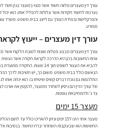
עורך דין מעצרים מלווה חשוד אשר מצוי במעצר בגין חשד ל
נערכות לחשוד חקירות אשר עלולות להפליל אותו. הוא יכול ל
והפרקליטות ובמידת הצורך גם לייצג בבית משפט. משרד עורכי
מפורט.
עורך דין מעצרים – ייעוץ לקרא
עורך דין מעצרים מבצע מטלות שונות לטובת הלקוח אשר מצו
אחת החשובות בהן היא הדרכה לקראת חקירה אשר נעשית 
להביא את העצור לשופט תוך 24 שעות
הנאשם כולל בבית משפט. משום כך, יש חשיבות לדרך ההתנה
התלהמות גם נוכח דברים קשים שיטיחו בו. הוא ינחה אותו לגב
של עורך הדין הם ניסיון לשחרר ממעצר, להקטין את אורכו 
צד ג' ולהתחייבויות נוספות.
מעצר 15 ימים
מעצר אחר הינו ל15 ימים וניתן להאריכו כולל עד 
החששות הוא שבעקבות השחרור יברח החשוד. בנסיבות אלו 