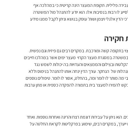
עבירה פלילית. תקופת המעצר הינה קריטית כי במהלכה אף
סייע לו רבות בנסיבות אלו. הוא יודע להתנהל מול המשטרה
 הדין אלגלי ויצמן ושות' עוסק בנושא וניתן לקבל ממנו מידע
ת חקירה
י בתקופה קשה ומורכבת. במקרים רבים גם פיזית וגם נפשית.
במשטרה במסגרת מעצר הקרוי מעצר ימים אשר במהלכו חייבים
. החקירה מתועדת בהקלטות ובצילום והממצאים והעדויות בה יכולות לשמש נגד
לות של הנחקר. עורך הדין ינחה אותו להתנהל בנימוס וללא
י מה מותר לו לומר ומה, בהחלט, אסור לו לומר. טיפולים נוספים
לבקש להמירו למעצר בית בתמורה להפקדה כספית או מתן ערבות
לתום ההליכים. הוא ניתן על עבירות דוגמת רצח והריגה ואחרות נוספות. ואחד
ייערך, במקרים רבים, שימוע בפרקליטות לקראת החלטה על