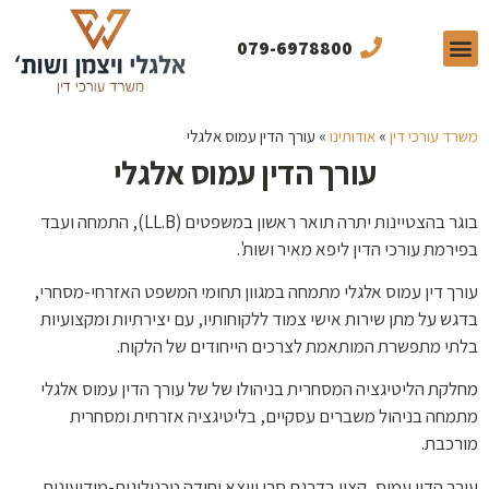
079-6978800
תחומי התמחות
תכנים מקצועיים
מן התקשורת
משרד עורכי דין
»
אודותינו
»
עורך הדין עמוס אלגלי
עורך הדין עמוס אלגלי
בוגר בהצטיינות יתרה תואר ראשון במשפטים (LL.B), התמחה ועבד
בפירמת עורכי הדין ליפא מאיר ושות'.
עורך דין עמוס אלגלי מתמחה במגוון תחומי המשפט האזרחי-מסחרי,
בדגש על מתן שירות אישי צמוד ללקוחותיו, עם יצירתיות ומקצועיות
בלתי מתפשרת המותאמת לצרכים הייחודים של הלקוח.
מחלקת הליטיגציה המסחרית בניהולו של של עורך הדין עמוס אלגלי
מתמחה בניהול משברים עסקיים, בליטיגציה אזרחית ומסחרית
מורכבת.
עורך הדין עמוס, קצין בדרגת סרן ויוצא יחידה טכנולוגית-מודיעינית,