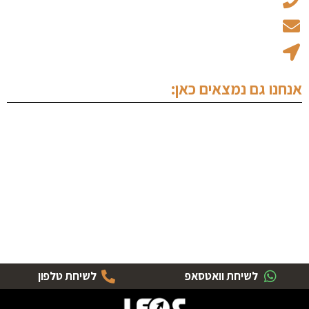
office@ew-law.co.il
רחוב האמנות 8 - בית הגפן קומה 1 נתניה
אנחנו גם נמצאים כאן:
לשיחת וואטסאפ
לשיחת טלפון