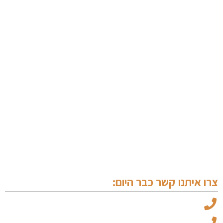
עורך דין סימני מסחר
עורך דין מקרקעין נתניה
עורך דין פלילי בנתניה
ערעור על פסק דין
עורך דין מעצרים
שימוע לפני הגשת כתב אישום
עורך דין זכויות יוצרים
צרו איתנו קשר כבר היום:
עו"ד מיכאל ויצמן: 050-6969045
עו"ד עמוס אלגלי: 053-5237734