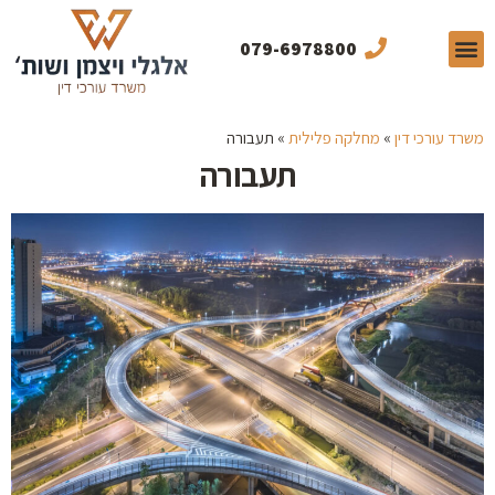
079-6978800
תחומי התמחות
תכנים מקצועיים
מן התקשורת
משרד עורכי דין
»
מחלקה פלילית
»
תעבורה
תעבורה