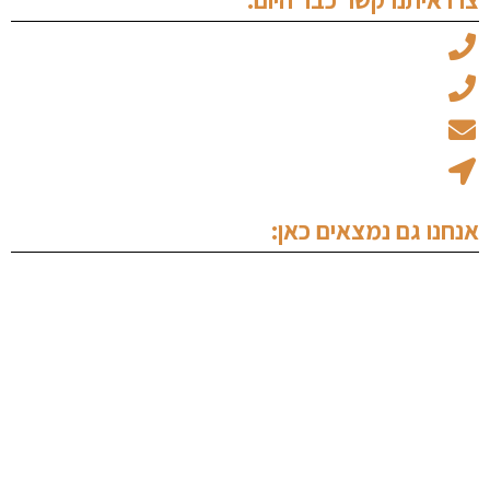
עו"ד מיכאל ויצמן: 050-6969045
עו"ד עמוס אלגלי: 053-5237734
office@ew-law.co.il
רחוב האמנות 8 - בית הגפן קומה 1 נתניה
אנחנו גם נמצאים כאן: