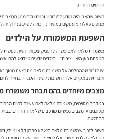
היחסים ההורית.
חשוב שהאב יהיה מודע לחובותיו וזכויותיו ולהימנע ממצבי
מנוסים כאלו המועסקים במשרדנו, יכולה לסייע בניהול תהלי
השפעת המשמורת על הילדים
משמורת מלאה לאם עשויה להעניק יציבות רגשית ונפשית לילד
המפתח כאן היא "יציבות" – הילדים יודעים מי דואג להם ואי
יש לזכור שההחלטה על משמורת מלאה מתבצעת מתוך ראיית ט
וחברתית במקרים אלו. החשיבות לשינויי השגרה בחיי הילדי
מצבים מיוחדים בהם תבחר משמורת מ
במקרים מסוימים, משמורת מלאה לאם עשויה להיות הבחירה
מסוכנים או מצבים נפשיים מורכבים של אחד ההורים. בבית 
ההחלטה.
חשוב לזכור שמשמורת מלאה היא לא פתרון קל או מיידי, וז
ההמלצה שלנו במשרד אלגלי ויצמן ושות' היא לבחון את כל