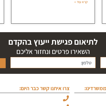
קרא עוד »
לתיאום פגישת ייעוץ בהקדם
השאירו פרטים ונחזור אליכם
משרדינו:
צרו איתנו קשר כבר היום:
עו"ד מיכאל ויצמן: 050-6969045
 לבן