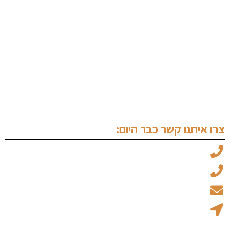
עורך דין פלילי בנתניה
ערעור על פסק דין
עורך דין מעצרים
שימוע לפני הגשת כתב אישום
עורך דין זכויות יוצרים
צרו איתנו קשר כבר היום:
עו"ד מיכאל ויצמן: 050-6969045
עו"ד עמוס אלגלי: 053-5237734
office@ew-law.co.il
רחוב האמנות 8 - בית הגפן קומה 1 נתניה