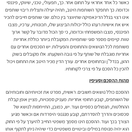
כאשר כל אחד אחראי על תחום אחר. כך, תפעולי, טכני, שיווקי, פיננסי
וכדומה. כך תתפקד השותפות היטב, תהיה יעילה ותצליח. ריבוי שותפים
אינו רצוי בגלל הדינאמיקה שתיווצר בין כולם. שני שותפים חייבים להכיר
איש את אישיות רעהו כולל יכולות הביצוע שלו, תכונותיו, ערכיו, מצבו
הפיננסי, מצבו המשפחתי וכדומה, כי סך הכול מדובר על קשר ארוך
טווח. קיימים מספר סוגי שותפויות. המקובלת ביותר כוללת אחריות
משותפת לכל הנושאים והתחומים והפעילות. יש הסכמים אחרים עם
אחריות מוגבלת של שותף על פי גובה השקעתו. אלו מקובלים בשוק
ההון, בנדל"ן ובתחומים אחרים. עורך הדין מכיר היטב את התחום ויכול
להכין כל הסכם על פי צרכי לקוחותיו.
מהות ההסכם וסעיפיו
ההסכם כולל נושאים חשובים. ראשית, מפרט את זכויותיהם וחובותיהם
של השותפים, קובע תחומי אחריות. מעניק סמכויות, מציין אופן קבלת
ההחלטות, תגמולים כספיים ועוד. יש, כמובן, התייחסות לנושא של
סכסוכים והדרך להסדרתם, קובע מנגנוני היפרדות אם וכאשר מגיע
הצורך בכך ועוד. ההסכם הינו מסמך משפטי החייב להיערך על פי החוק.
הוא יהיה מנוסח במילים וביטויים משפטיים כדי שיהיה ניתן לתקוף אותו