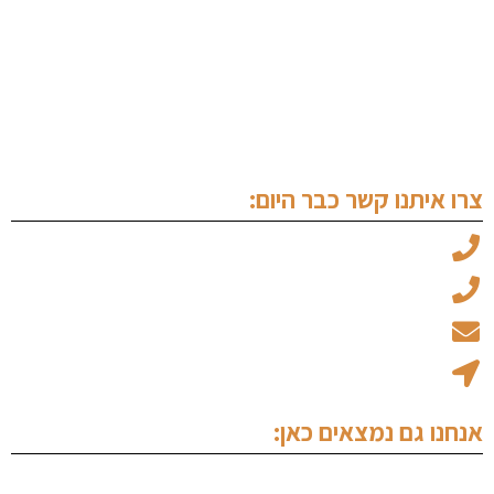
עורך דין מעצרים
שימוע לפני הגשת כתב אישום
עורך דין זכויות יוצרים
צרו איתנו קשר כבר היום:
עו"ד מיכאל ויצמן: 050-6969045
עו"ד עמוס אלגלי: 053-5237734
office@ew-law.co.il
רחוב האמנות 8 - בית הגפן קומה 1 נתניה
אנחנו גם נמצאים כאן: