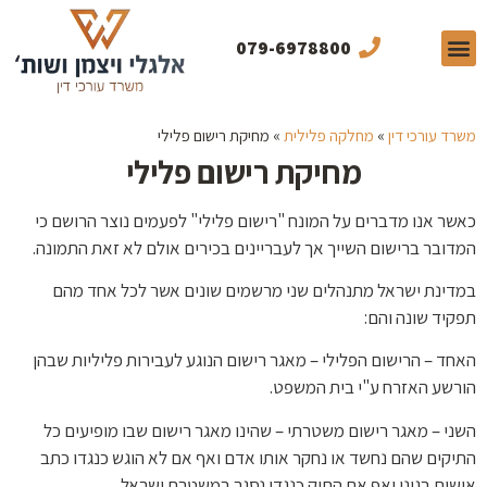
079-6978800
תחומי התמחות
תכנים מקצועיים
מן התקשורת
משרד עורכי דין
»
מחלקה פלילית
»
מחיקת רישום פלילי
מחיקת רישום פלילי
כאשר אנו מדברים על המונח "רישום פלילי" לפעמים נוצר הרושם כי
המדובר ברישום השייך אך לעבריינים בכירים אולם לא זאת התמונה.
במדינת ישראל מתנהלים שני מרשמים שונים אשר לכל אחד מהם
תפקיד שונה והם:
האחד – הרישום הפלילי – מאגר רישום הנוגע לעבירות פליליות שבהן
הורשע האזרח ע"י בית המשפט.
השני – מאגר רישום משטרתי – שהינו מאגר רישום שבו מופיעים כל
התיקים שהם נחשד או נחקר אותו אדם ואף אם לא הוגש כנגדו כתב
אישום בגינן ואף אם התיק כנגדו נסגר במשטרת ישראל.